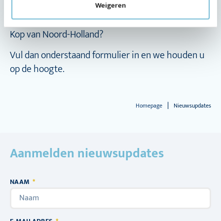
Wilt u op de hoogte blijven van nieuws en
Weigeren
ontwikkelingen in de Regio Deal Maritiem cluster
Kop van Noord-Holland?
Vul dan onderstaand formulier in en we houden u
op de hoogte.
|
Homepage
Nieuwsupdates
Aanmelden nieuwsupdates
NAAM