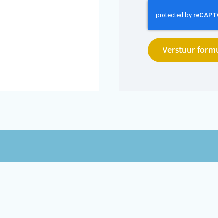
Verstuur formu
gemeen
Snel naar
ueel
Nieuwsupdates
Contact