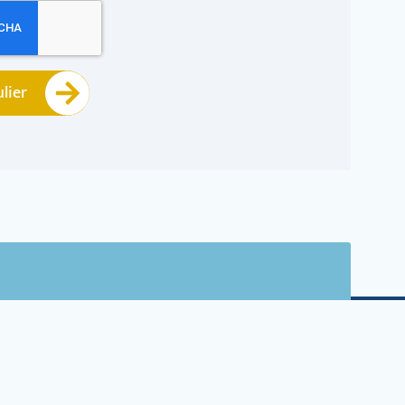
lier
Actueel
Nieuws
Events