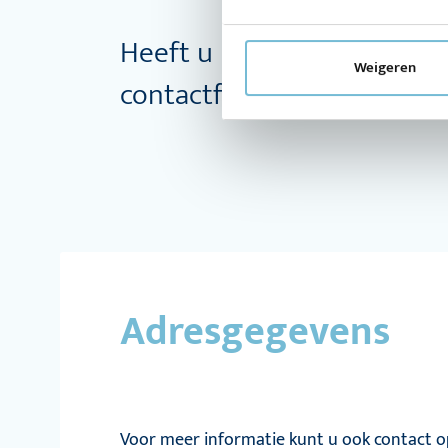
Heeft u interesse in Regio
Weigeren
contactformulier in en la
Adresgegevens
Voor meer informatie kunt u ook contact