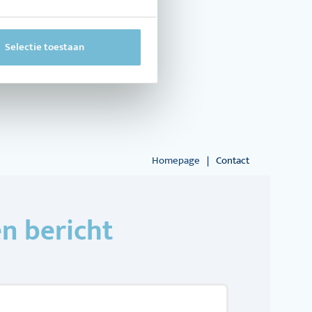
 onderstaand
Selectie toestaan
kenen.
Homepage
Contact
|
n bericht