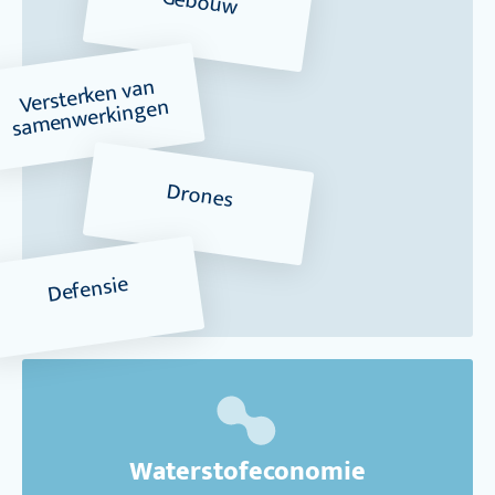
Gebouw
Versterken van
sa
menwerkingen
Drones
Defensie
Waterstofeconomie