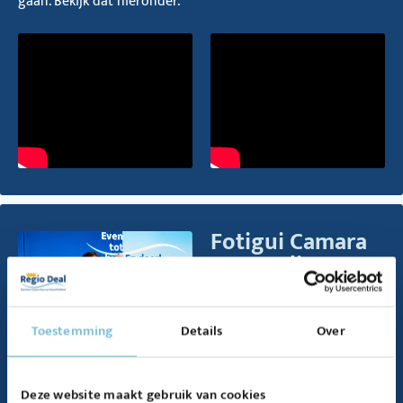
gaan. Bekijk dat hieronder.
Fotigui Camara
en Natalie
Burgers over
doorgaan:
'Samenwerken,
Toestemming
Details
Over
doelen stellen
en verbinding
Deze website maakt gebruik van cookies