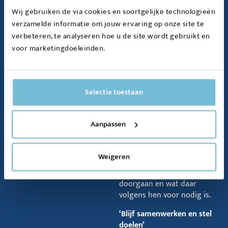
houden met
elkaar'
Wij gebruiken de via cookies en soortgelijke technologieën
verzamelde informatie om jouw ervaring op onze site te
Wat begon als een
verbeteren, te analyseren hoe u de site wordt gebruikt en
instrument om
voor marketingdoeleinden.
samenwerking te versnellen,
is uitgegroeid tot een
stevige basis voor innovatie,
economische groei en
Selectie toestaan
sociale ontwikkeling. Daar
waren zowel Natalie
Burgers (directeur Regio
Aanpassen
Deal) en Fotigui Camara
(wethouder Den Helder) het
roerend over eens. Zij
Weigeren
vertelden over het belang
en de noodzaak van
doorgaan en wat daar
volgens hen voor nodig is.
‘Blijf samenwerken en stel
doelen’