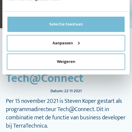
Selectie toestaan
Steven Koper aan de
Aanpassen
slag als
programmadirecteur
Weigeren
Tech@Connect
Datum: 22-11-2021
Per 15 november 2021 is Steven Koper gestart als
programmadirecteur Tech@Connect. Dit in
combinatie met de functie van business developer
bij TerraTechnica.