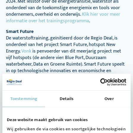
2024. Met lesstof over de energietransitie, waterstof als
onderdeel van de toekomstige energiemix en tools voor
ondernemers, overheid en onderwijs.
Klik hier voor meer
informatie over het trainingsprogramma
.
Smart Future
De waterstoftraining, geïnitieerd door de Regio Deal, is
onderdeel van het project Smart Future, hotspot New
Energy.
Vonk
is penvoerder van dit meerjarig project met
vijf hotspots (de andere vier: Blue Port, Duurzaam
waterbeheer, Data en Groene Ruimte). Smart Future speelt
in op technologische innovaties en economische en
maatschappelijke uitdagingen die leiden tot veranderingen
op de arbeidsmarkt en de eisen die worden gesteld aan
ondernemers en hun personeel. De klimaatopgave is één
van die uitdagingen waar deze regio voor staat. In Smart
Toestemming
Details
Over
Future werken diversie consortia van ondernemers,
overheid en onderwijs samen om er voor te zorgen dat er
voldoende kennis aanwezig is om, om te kunnen gaan met
Deze website maakt gebruik van cookies
deze uitdagingen.
Wij gebruiken de via cookies en soortgelijke technologieën