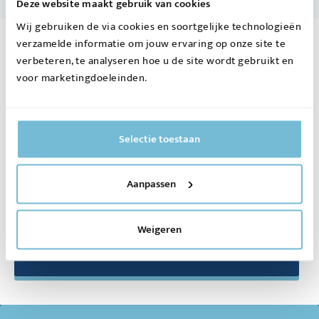
Deze website maakt gebruik van cookies
Wij gebruiken de via cookies en soortgelijke technologieën
verzamelde informatie om jouw ervaring op onze site te
Aanmelden
verbeteren, te analyseren hoe u de site wordt gebruikt en
nieuwsupdates
voor marketingdoeleinden.
Wil je op de hoogte blijven? Meld je
Selectie toestaan
dan nu aan!
Aanpassen
Meld je aan voor onze
Weigeren
Nieuwsupdates