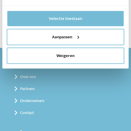
Meld je aan voor onze
Selectie toestaan
Nieuwsupdates
Aanpassen
Weigeren
Regio Deal
Over ons
Partners
Ondernemers
Contact