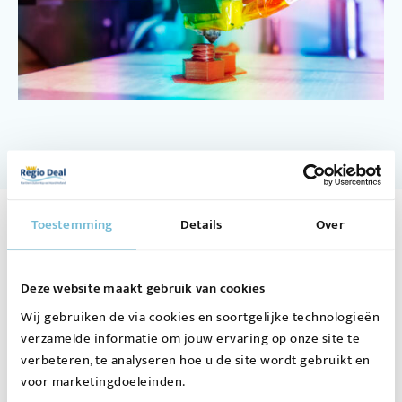
Toestemming
Details
Over
Aanmelden
nieuwsupdates
Deze website maakt gebruik van cookies
Wij gebruiken de via cookies en soortgelijke technologieën
Wil je op de hoogte blijven? Meld je
verzamelde informatie om jouw ervaring op onze site te
dan nu aan!
verbeteren, te analyseren hoe u de site wordt gebruikt en
voor marketingdoeleinden.