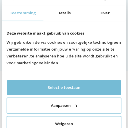
Toestemming
Details
Over
Deze website maakt gebruik van cookies
Wij gebruiken de via cookies en soortgelijke technologieën
verzamelde informatie om jouw ervaring op onze site te
verbeteren, te analyseren hoe u de site wordt gebruikt en
voor marketingdoeleinden.
Aanmelden
Selectie toestaan
nieuwsupdates
Aanpassen
Wil je op de hoogte blijven? Meld je
dan nu aan!
Weigeren