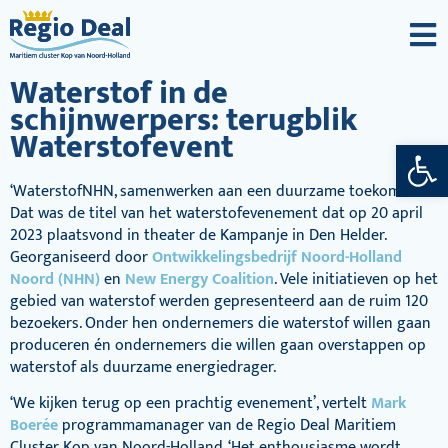
Waterstof in de
schijnwerpers: terugblik
Waterstofevent
Toolba
‘WaterstofNHN, samenwerken aan een duurzame toekomst’.
Dat was de titel van het waterstofevenement dat op 20 april
2023 plaatsvond in theater de Kampanje in Den Helder.
Georganiseerd door
Ontwikkelingsbedrijf Noord-Holland
Noord (NHN)
en
New Energy Coalition
. Vele initiatieven op het
gebied van waterstof werden gepresenteerd aan de ruim 120
bezoekers. Onder hen ondernemers die waterstof willen gaan
produceren én ondernemers die willen gaan overstappen op
waterstof als duurzame energiedrager.
‘We kijken terug op een prachtig evenement’, vertelt
Mark
Boerée
programmamanager van de Regio Deal Maritiem
Cluster Kop van Noord-Holland. ‘Het enthousiasme wordt